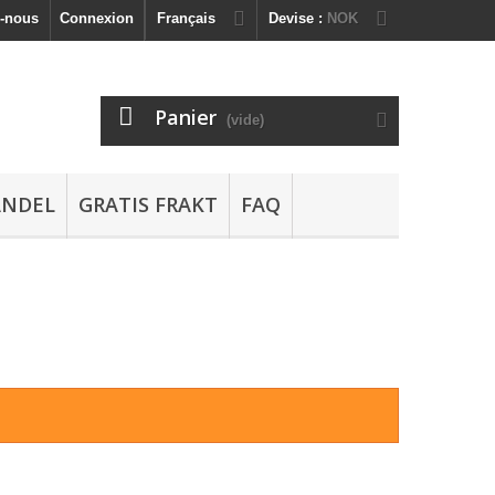
z-nous
Connexion
Français
Devise :
NOK
Panier
(vide)
ANDEL
GRATIS FRAKT
FAQ