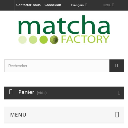
Contactez-nous
Connexion
Français
NOK
Panier
(vide)
MENU