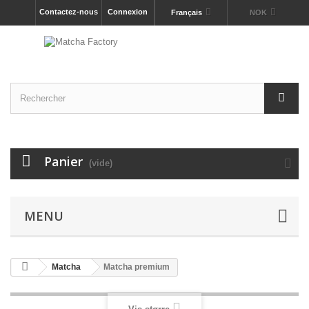
Contactez-nous
Connexion
Français
NOK
Panier
(vide)
MENU
Matcha
Matcha premium