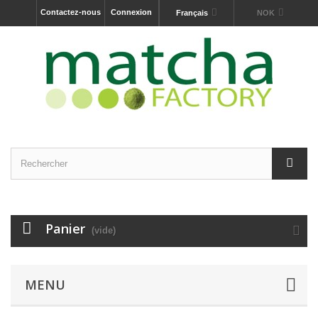
Contactez-nous
Connexion
Français
NOK
Panier
(vide)
MENU