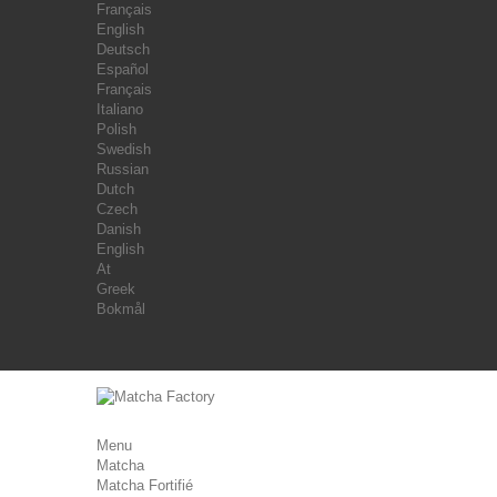
Français
English
Deutsch
Español
Français
Italiano
Polish
Swedish
Russian
Dutch
Czech
Danish
English
At
Greek
Bokmål
Menu
Matcha
Matcha Fortifié