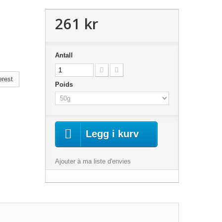
261 kr
Antall
erest
Poids
Legg i kurv
Ajouter à ma liste d'envies