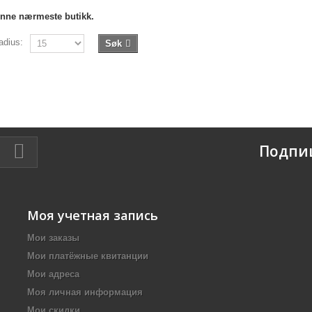
finne nærmeste butikk.
adius:
Søk
Подпи
Моя учетная запись
Мои заказы
Мои платёжные квитанции
Мои адреса
Моя личная информация
Мои скидки