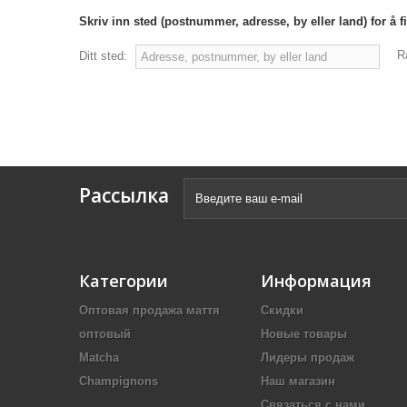
Skriv inn sted (postnummer, adresse, by eller land) for å 
R
Ditt sted:
Рассылка
Категории
Информация
Оптовая продажа маття
Скидки
оптовый
Новые товары
Matcha
Лидеры продаж
Champignons
Наш магазин
Связаться с нами