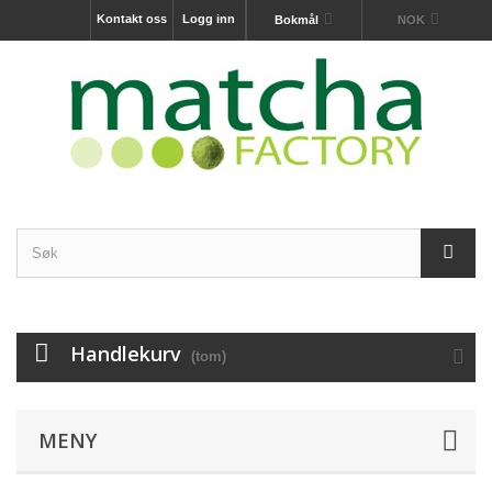
Kontakt oss
Logg inn
Bokmål
NOK
Handlekurv
(tom)
MENY