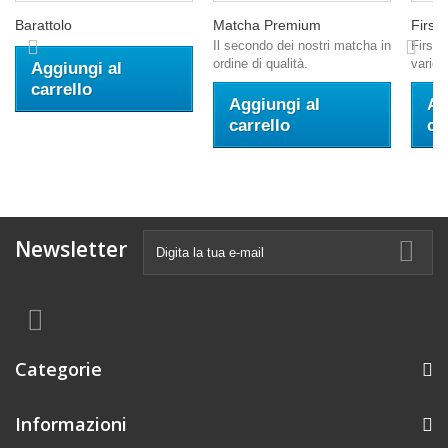
Barattolo
Matcha Premium
First
Il secondo dei nostri matcha in
First 
ordine di qualità.
variet
Aggiungi al
carrello
Aggiungi al
Ag
carrello
ca
Newsletter
Categorie
Informazioni