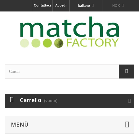
Contattaci
Accedi
Italiano
NOK
Carrello
(vuoto)
MENÙ