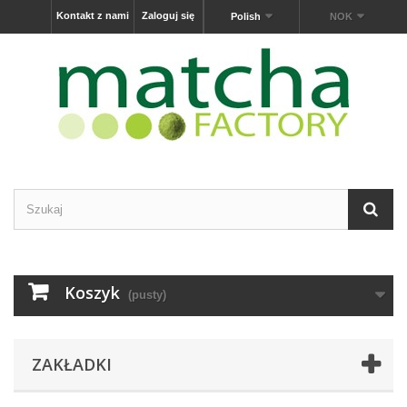
Kontakt z nami
Zaloguj się
Polish
NOK
Koszyk
(pusty)
ZAKŁADKI