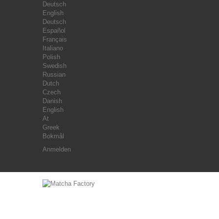
Deutsch
English
Deutsch
Español
Français
Italiano
Polish
Swedish
Russian
Dutch
Czech
Danish
English
At
Greek
Bokmål
Anmelden